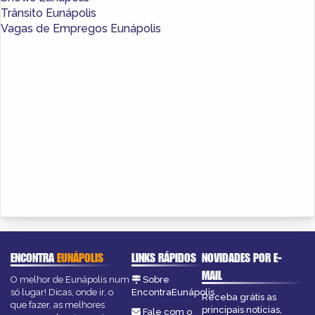
Trânsito Eunápolis
Vagas de Empregos Eunápolis
ENCONTRA
EUNÁPOLIS
LINKS RÁPIDOS
NOVIDADES POR E-
MAIL
O melhor de Eunápolis num
Sobre
só lugar! Dicas, onde ir, o
EncontraEunápolis
Receba grátis as
que fazer, as melhores
principais notícias,
Fale com o