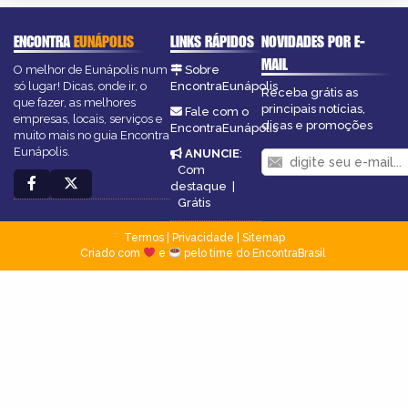
ENCONTRA
EUNÁPOLIS
LINKS RÁPIDOS
NOVIDADES POR E-
MAIL
O melhor de Eunápolis num
Sobre
só lugar! Dicas, onde ir, o
EncontraEunápolis
Receba grátis as
que fazer, as melhores
principais notícias,
Fale com o
empresas, locais, serviços e
dicas e promoções
EncontraEunápolis
muito mais no guia Encontra
Eunápolis.
ANUNCIE
:
Com
destaque
|
Grátis
Termos
|
Privacidade
|
Sitemap
Criado com
e
pelo time do EncontraBrasil