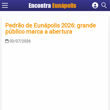
Encontra
Eunápolis
Cadastrar empresa
Fazer login
Pedrão de Eunápolis 2026: grande
Criar conta
público marca a abertura
03/07/2026