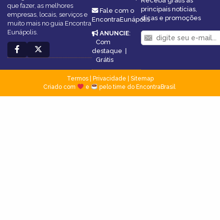
Receba grátis as
que fazer, as melhores
principais notícias,
Fale com o
empresas, locais, serviços e
dicas e promoções
EncontraEunápolis
muito mais no guia Encontra
Eunápolis.
ANUNCIE
:
Com
destaque
|
Grátis
Termos
|
Privacidade
|
Sitemap
Criado com
e
pelo time do EncontraBrasil