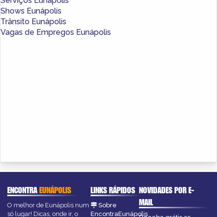
Serviços Eunápolis
Shows Eunápolis
Trânsito Eunápolis
Vagas de Empregos Eunápolis
ENCONTRA
EUNÁPOLIS
LINKS RÁPIDOS
NOVIDADES POR E-
MAIL
O melhor de Eunápolis num
Sobre
só lugar! Dicas, onde ir, o
EncontraEunápolis