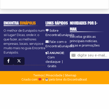
ENCONTRA
EUNÁPOLIS
LINKS RÁPIDOS
NOVIDADES POR E-
MAIL
O melhor de Eunápolis num
Sobre
só lugar! Dicas, onde ir, o
EncontraEunápolis
Receba grátis as
que fazer, as melhores
principais notícias,
Fale com o
empresas, locais, serviços e
dicas e promoções
EncontraEunápolis
muito mais no guia Encontra
Eunápolis.
ANUNCIE
:
Com
destaque
|
Grátis
Termos
|
Privacidade
|
Sitemap
Criado com
e
pelo time do EncontraBrasil