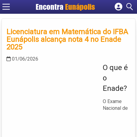
Encontra
Eunápolis
Cadastrar empresa
Fazer login
Licenciatura em Matemática do IFBA
Criar conta
Eunápolis alcança nota 4 no Enade
2025
01/06/2026
O que é
o
Enade?
O Exame
Nacional de