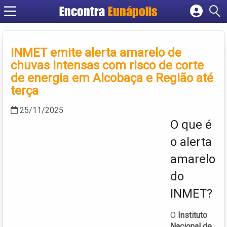
Encontra
Eunápolis
Cadastrar empresa
Fazer login
INMET emite alerta amarelo de
Criar conta
chuvas intensas com risco de corte
de energia em Alcobaça e Região até
terça
25/11/2025
O que é
o alerta
amarelo
do
INMET?
O
Instituto
Nacional de