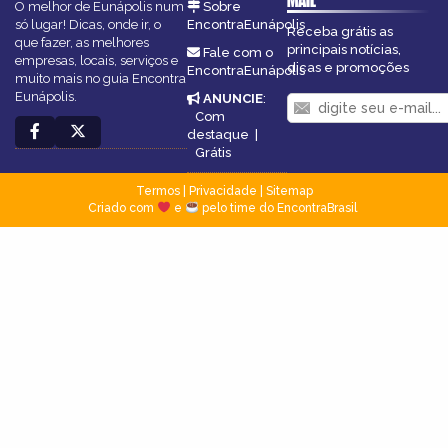
MAIL
O melhor de Eunápolis num
Sobre
só lugar! Dicas, onde ir, o
EncontraEunápolis
Receba grátis as
que fazer, as melhores
principais notícias,
Fale com o
empresas, locais, serviços e
dicas e promoções
EncontraEunápolis
muito mais no guia Encontra
Eunápolis.
ANUNCIE
:
Com
destaque
|
Grátis
Termos
|
Privacidade
|
Sitemap
Criado com
e
pelo time do EncontraBrasil