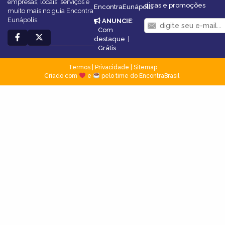
empresas, locais, serviços e
dicas e promoções
EncontraEunápolis
muito mais no guia Encontra
Eunápolis.
ANUNCIE
:
Com
destaque
|
Grátis
Termos
|
Privacidade
|
Sitemap
Criado com
e
pelo time do EncontraBrasil