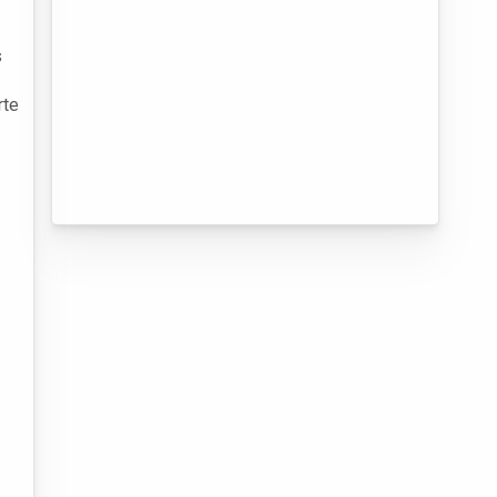
s
rte