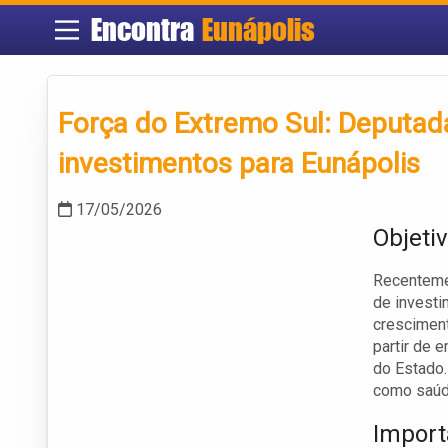
Encontra
Eunápolis
Força do Extremo Sul: Deputada 
investimentos para Eunápolis
17/05/2026
Objeti
Recentemen
de invest
crescimen
partir de 
do Estado.
como saúde
Import