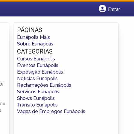
Entrar
Cadastrar empresa
Fazer login
PÁGINAS
Criar conta
Eunápolis Mais
Sobre Eunápolis
CATEGORIAS
Cursos Eunápolis
Eventos Eunápolis
Exposição Eunápolis
Notícias Eunápolis
te
Reclamações Eunápolis
Serviços Eunápolis
Shows Eunápolis
rno
Trânsito Eunápolis
s
Vagas de Empregos Eunápolis