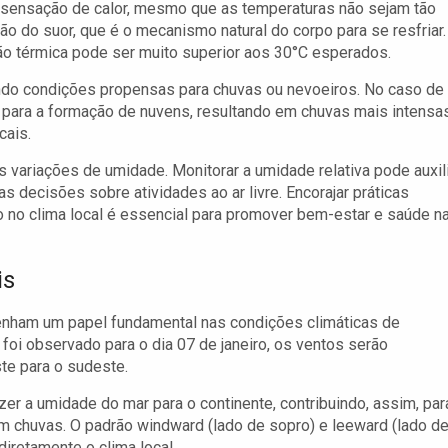
sensação de calor, mesmo que as temperaturas não sejam tão
ção do suor, que é o mecanismo natural do corpo para se resfriar.
o térmica pode ser muito superior aos 30°C esperados.
ando condições propensas para chuvas ou nevoeiros. No caso de
e para a formação de nuvens, resultando em chuvas mais intensa
cais.
s variações de umidade. Monitorar a umidade relativa pode auxil
 decisões sobre atividades ao ar livre. Encorajar práticas
 no clima local é essencial para promover bem-estar e saúde n
is
nham um papel fundamental nas condições climáticas de
foi observado para o dia 07 de janeiro, os ventos serão
te para o sudeste.
er a umidade do mar para o continente, contribuindo, assim, par
m chuvas. O padrão windward (lado de sopro) e leeward (lado d
iretamente o clima local.