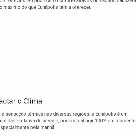
 e festivais. Ao priorizar o conforto através de hábitos saudáve
ao máximo do que Eunápolis tem a oferecer.
ctar o Clima
cia a sensação térmica nas diversas regiões, e Eunápolis é um
a umidade relativa do ar varie, podendo atingir 100% em moment
especialmente pela manhã.