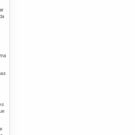
ar
da
ima
nas
es
que
de