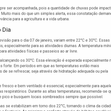
empre ser acompanhada, pois a quantidade de chuvas pode impact
e. Muito mais do que um simples alerta, essa constatação deman
ância para a agricultura e a vida urbana.
 Dia
isão para o dia 07 de janeiro, variam entre 22°C e 30°C. Essas
, especialmente para as atividades diurnas. A temperatura mín
ara atividades físicas e passeios ao ar livre.
r, alcançando os 30°C. Essa elevação é esperada especialmente 
ais forte. Em períodos em que as temperaturas estão mais
 de se refrescar, seja através de hidratação adequada ou pela
 fresco e bem ventilado é essencial, especialmente para aquel
 respiratórios. Durante as altas temperaturas, recomenda-se 
 de pico e busquem locais sombreados sempre que possível.
as se estabilizam em torno dos 22°C, tornando o clima da cida