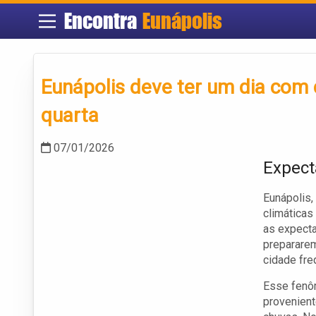
Encontra
Eunápolis
Eunápolis deve ter um dia com 
quarta
07/01/2026
Expect
Eunápolis,
climática
as expecta
prepararem
cidade fre
Esse fenôm
provenient