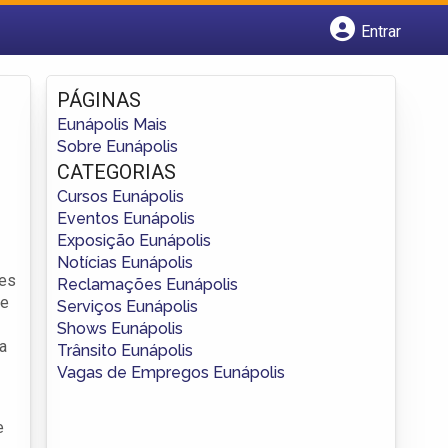
Entrar
Cadastrar empresa
Fazer login
PÁGINAS
Criar conta
Eunápolis Mais
Sobre Eunápolis
CATEGORIAS
Cursos Eunápolis
Eventos Eunápolis
Exposição Eunápolis
Notícias Eunápolis
ões
Reclamações Eunápolis
re
Serviços Eunápolis
Shows Eunápolis
a
Trânsito Eunápolis
Vagas de Empregos Eunápolis
e