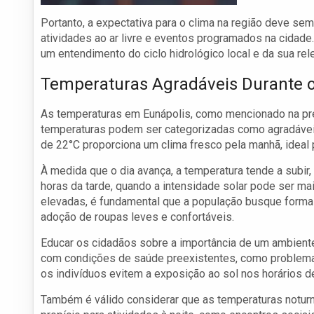
Portanto, a expectativa para o clima na região deve s
atividades ao ar livre e eventos programados na cidad
um entendimento do ciclo hidrológico local e da sua relev
Temperaturas Agradáveis Durante o
As temperaturas em Eunápolis, como mencionado na prev
temperaturas podem ser categorizadas como agradáveis
de 22°C proporciona um clima fresco pela manhã, ideal p
À medida que o dia avança, a temperatura tende a subi
horas da tarde, quando a intensidade solar pode ser m
elevadas, é fundamental que a população busque formas
adoção de roupas leves e confortáveis.
Educar os cidadãos sobre a importância de um ambiente
com condições de saúde preexistentes, como problemas
os indivíduos evitem a exposição ao sol nos horários
Também é válido considerar que as temperaturas noturn