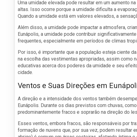
Uma umidade elevada pode resultar em um aumento na 
altas. Isso ocorre porque a umidade dificulta a evapora
Quando a umidade está em valores elevados, a sensaçã
Além disso, a umidade pode impactar a atmosfera, cri
Eunápolis, a umidade pode contribuir significativament
frequentes, especialmente em períodos de climas tropi
Por isso, é importante que a população esteja ciente da
na escolha das vestimentas apropriadas, assim como nas
educativas acerca dos poderes da umidade e seu efeito
cidade.
Ventos e Suas Direções em Eunápol
A direção e a intensidade dos ventos também desempe
Eunápolis. Durante os dias previstos com chuvas, como 
predominantemente fracos e soprarão na direção do les
Esses ventos, embora fracos, são responsáveis por traz
formação de nuvens que, por sua vez, podem resultar e
abrigo) é comum em áreas costeiras, afetando íntima e d