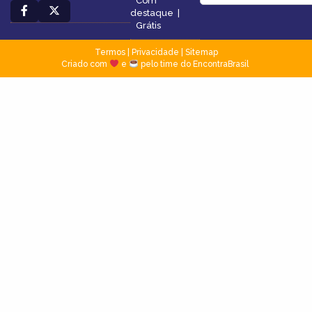
Com
destaque
|
Grátis
Termos
|
Privacidade
|
Sitemap
Criado com
e
pelo time do EncontraBrasil