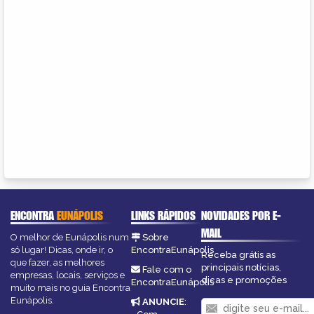
ENCONTRA
EUNÁPOLIS
LINKS RÁPIDOS
NOVIDADES POR E-
MAIL
O melhor de Eunápolis num
Sobre
só lugar! Dicas, onde ir, o
EncontraEunápolis
Receba grátis as
que fazer, as melhores
principais notícias,
Fale com o
empresas, locais, serviços e
dicas e promoções
EncontraEunápolis
muito mais no guia Encontra
Eunápolis.
ANUNCIE
: