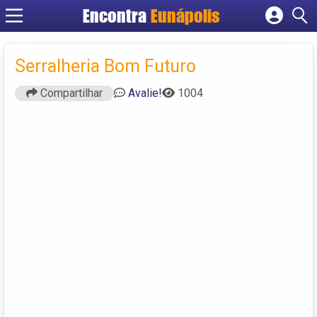
Encontra
Eunápolis
Cadastrar empresa
Fazer login
Serralheria Bom Futuro
Criar conta
Compartilhar
Avalie!
1004