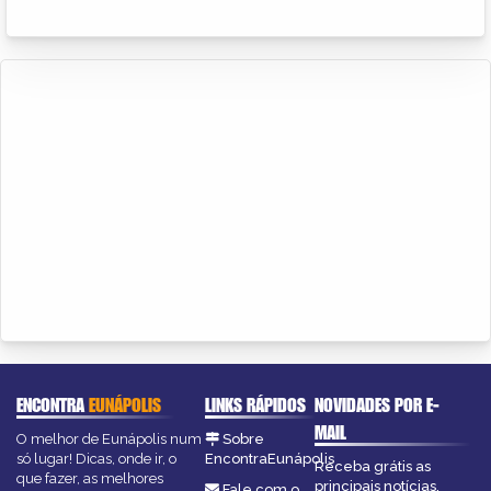
ENCONTRA
EUNÁPOLIS
LINKS RÁPIDOS
NOVIDADES POR E-
MAIL
O melhor de Eunápolis num
Sobre
só lugar! Dicas, onde ir, o
EncontraEunápolis
Receba grátis as
que fazer, as melhores
principais notícias,
Fale com o