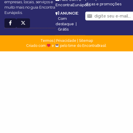
empresas, locais, serviços e
dicas e promoções
EncontraEunápolis
muito mais no guia Encontra
Eunápolis.
ANUNCIE
:
Com
destaque
|
Grátis
Termos
|
Privacidade
|
Sitemap
Criado com
e
pelo time do EncontraBrasil