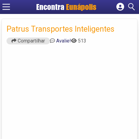
Encontra
Eunápolis
Cadastrar empresa
Fazer login
Patrus Transportes Inteligentes
Criar conta
Compartilhar
Avalie!
513