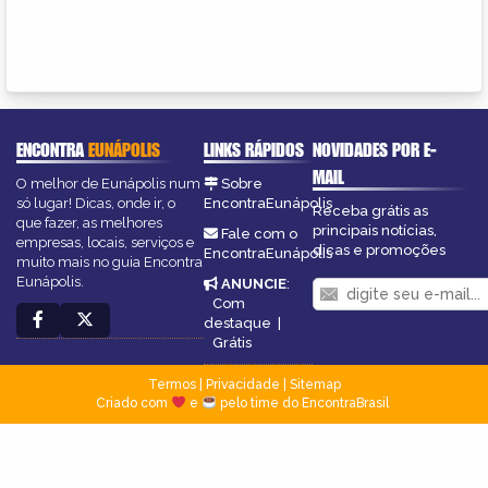
ENCONTRA
EUNÁPOLIS
LINKS RÁPIDOS
NOVIDADES POR E-
MAIL
O melhor de Eunápolis num
Sobre
só lugar! Dicas, onde ir, o
EncontraEunápolis
Receba grátis as
que fazer, as melhores
principais notícias,
Fale com o
empresas, locais, serviços e
dicas e promoções
EncontraEunápolis
muito mais no guia Encontra
Eunápolis.
ANUNCIE
:
Com
destaque
|
Grátis
Termos
|
Privacidade
|
Sitemap
Criado com
e
pelo time do EncontraBrasil