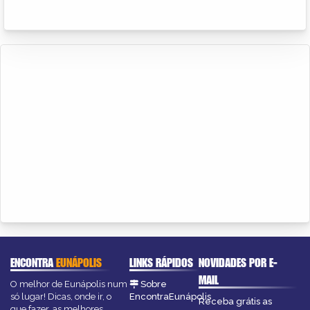
ENCONTRA
EUNÁPOLIS
LINKS RÁPIDOS
NOVIDADES POR E-
MAIL
O melhor de Eunápolis num
Sobre
só lugar! Dicas, onde ir, o
EncontraEunápolis
Receba grátis as
que fazer, as melhores