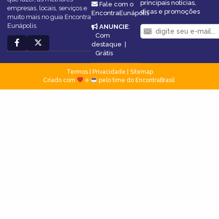
principais notícias,
Fale com o
empresas, locais, serviços e
dicas e promoções
EncontraEunápolis
muito mais no guia Encontra
Eunápolis.
ANUNCIE
:
Com
destaque
|
Grátis
Termos
|
Privacidade
|
Sitemap
Criado com
e
pelo time do EncontraBrasil