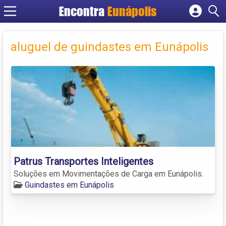
Encontra
Eunápolis
Cadastrar empresa
Fazer login
aluguel de guindastes em Eunápolis
Criar conta
Patrus Transportes Inteligentes
Soluções em Movimentações de Carga em Eunápolis.
Guindastes em Eunápolis