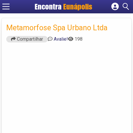
Encontra
Eunápolis
Cadastrar empresa
Fazer login
Metamorfose Spa Urbano Ltda
Criar conta
Compartilhar
Avalie!
198