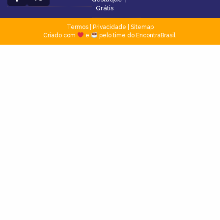
Grátis
Termos
|
Privacidade
|
Sitemap
Criado com
e
pelo time do EncontraBrasil