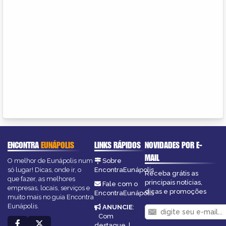
ENCONTRA
EUNÁPOLIS
LINKS RÁPIDOS
NOVIDADES POR E-
MAIL
O melhor de Eunápolis num
Sobre
só lugar! Dicas, onde ir, o
EncontraEunápolis
Receba grátis as
que fazer, as melhores
principais notícias,
Fale com o
empresas, locais, serviços e
dicas e promoções
EncontraEunápolis
muito mais no guia Encontra
Eunápolis.
ANUNCIE
:
Com
destaque
|