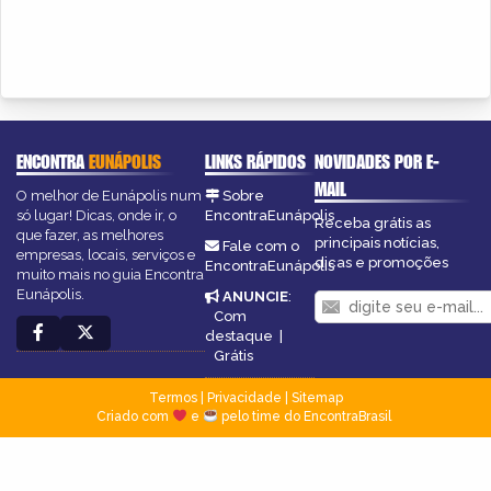
ENCONTRA
EUNÁPOLIS
LINKS RÁPIDOS
NOVIDADES POR E-
MAIL
O melhor de Eunápolis num
Sobre
só lugar! Dicas, onde ir, o
EncontraEunápolis
Receba grátis as
que fazer, as melhores
principais notícias,
Fale com o
empresas, locais, serviços e
dicas e promoções
EncontraEunápolis
muito mais no guia Encontra
Eunápolis.
ANUNCIE
:
Com
destaque
|
Grátis
Termos
|
Privacidade
|
Sitemap
Criado com
e
pelo time do EncontraBrasil