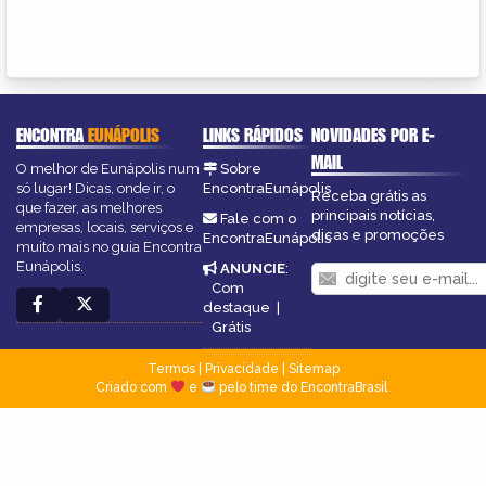
ENCONTRA
EUNÁPOLIS
LINKS RÁPIDOS
NOVIDADES POR E-
MAIL
O melhor de Eunápolis num
Sobre
só lugar! Dicas, onde ir, o
EncontraEunápolis
Receba grátis as
que fazer, as melhores
principais notícias,
Fale com o
empresas, locais, serviços e
dicas e promoções
EncontraEunápolis
muito mais no guia Encontra
Eunápolis.
ANUNCIE
:
Com
destaque
|
Grátis
Termos
|
Privacidade
|
Sitemap
Criado com
e
pelo time do EncontraBrasil