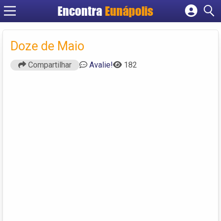
Encontra
Eunápolis
Cadastrar empresa
Fazer login
Doze de Maio
Criar conta
Compartilhar
Avalie!
182