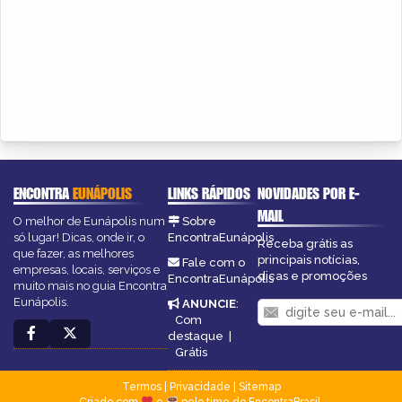
ENCONTRA
EUNÁPOLIS
LINKS RÁPIDOS
NOVIDADES POR E-
MAIL
O melhor de Eunápolis num
Sobre
só lugar! Dicas, onde ir, o
EncontraEunápolis
Receba grátis as
que fazer, as melhores
principais notícias,
Fale com o
empresas, locais, serviços e
dicas e promoções
EncontraEunápolis
muito mais no guia Encontra
Eunápolis.
ANUNCIE
:
Com
destaque
|
Grátis
Termos
|
Privacidade
|
Sitemap
Criado com
e
pelo time do EncontraBrasil