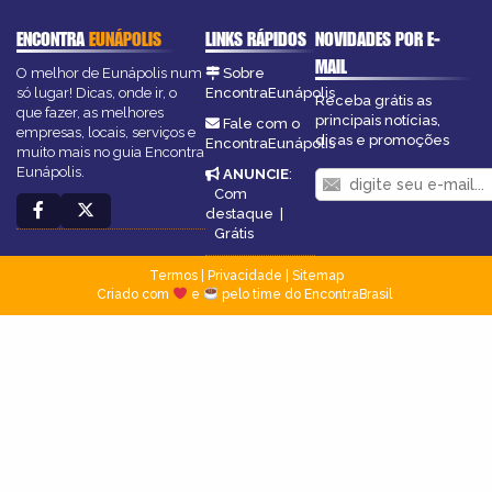
ENCONTRA
EUNÁPOLIS
LINKS RÁPIDOS
NOVIDADES POR E-
MAIL
O melhor de Eunápolis num
Sobre
só lugar! Dicas, onde ir, o
EncontraEunápolis
Receba grátis as
que fazer, as melhores
principais notícias,
Fale com o
empresas, locais, serviços e
dicas e promoções
EncontraEunápolis
muito mais no guia Encontra
Eunápolis.
ANUNCIE
:
Com
destaque
|
Grátis
Termos
|
Privacidade
|
Sitemap
Criado com
e
pelo time do EncontraBrasil