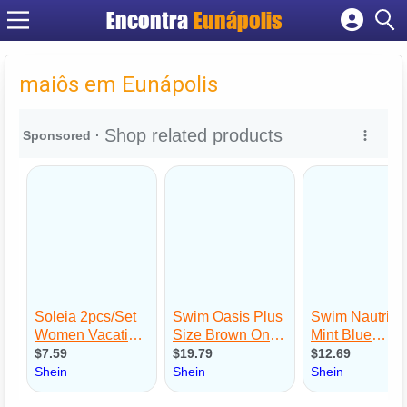
Encontra
Eunápolis
Cadastrar empresa
Fazer login
maiôs em Eunápolis
Criar conta