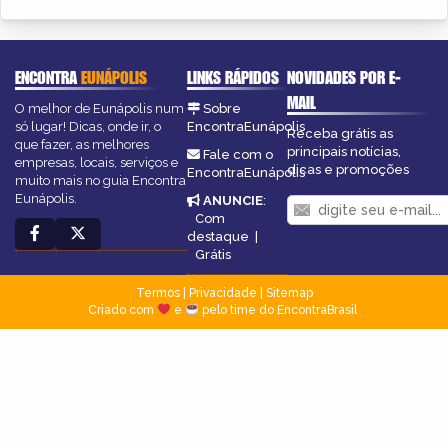
ENCONTRA
EUNÁPOLIS
LINKS RÁPIDOS
NOVIDADES POR E-
MAIL
O melhor de Eunápolis num
Sobre
só lugar! Dicas, onde ir, o
EncontraEunápolis
Receba grátis as
que fazer, as melhores
principais notícias,
Fale com o
empresas, locais, serviços e
dicas e promoções
EncontraEunápolis
muito mais no guia Encontra
Eunápolis.
ANUNCIE
:
Com
destaque
|
Grátis
Termos
|
Privacidade
|
Sitemap
Criado com
e
pelo time do EncontraBrasil