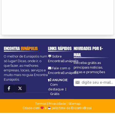
ENCONTRA
EUNÁPOLIS
LINKS RÁPIDOS
NOVIDADES POR E-
MAIL
O melhor de Eunápolis num
Sobre
só lugar! Dicas, onde ir, o
EncontraEunápolis
Receba grátis as
que fazer, as melhores
principais notícias,
Fale com o
empresas, locais, serviços e
dicas e promoções
EncontraEunápolis
muito mais no guia Encontra
Eunápolis.
ANUNCIE
:
Com
destaque
|
Grátis
Termos
|
Privacidade
|
Sitemap
Criado com
e
pelo time do EncontraBrasil