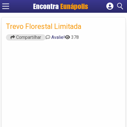
Encontra
Eunápolis
Cadastrar empresa
Fazer login
Trevo Florestal Limitada
Criar conta
Compartilhar
Avalie!
378