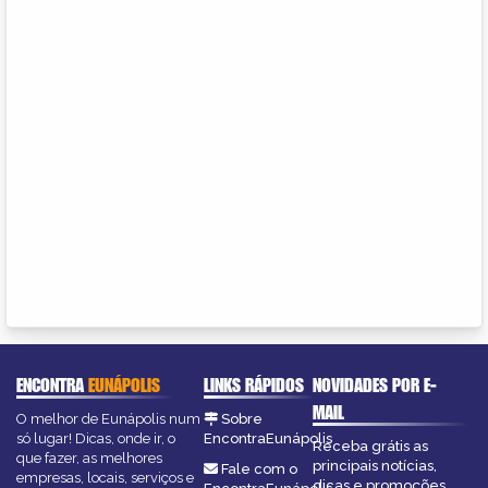
ENCONTRA
EUNÁPOLIS
LINKS RÁPIDOS
NOVIDADES POR E-
MAIL
O melhor de Eunápolis num
Sobre
só lugar! Dicas, onde ir, o
EncontraEunápolis
Receba grátis as
que fazer, as melhores
principais notícias,
Fale com o
empresas, locais, serviços e
dicas e promoções