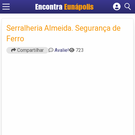
Encontra
Eunápolis
Cadastrar empresa
Fazer login
Serralheria Almeida. Segurança de
Criar conta
Ferro
Compartilhar
Avalie!
723