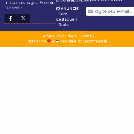
EncontraEunápolis
muito mais no guia Encontra
Eunápolis.
ANUNCIE
:
Com
destaque
|
Grátis
Termos
|
Privacidade
|
Sitemap
Criado com
e
pelo time do EncontraBrasil