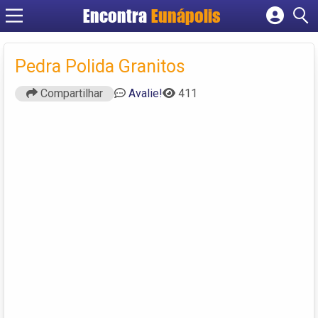
Encontra
Eunápolis
Cadastrar empresa
Fazer login
Pedra Polida Granitos
Criar conta
Compartilhar
Avalie!
411