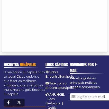
ENCONTRA
EUNÁPOLIS
LINKS RÁPIDOS
NOVIDADES POR E-
MAIL
O melhor de Eunápolis num
Sobre
só lugar! Dicas, onde ir, o
EncontraEunápolis
Receba grátis as
que fazer, as melhores
principais notícias,
Fale com o
empresas, locais, serviços e
dicas e promoções
EncontraEunápolis
muito mais no guia Encontra
Eunápolis.
ANUNCIE
:
Com
destaque
|
Grátis