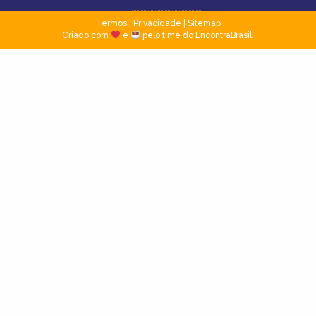
Termos
|
Privacidade
|
Sitemap
Criado com
e
pelo time do EncontraBrasil