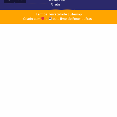
Grátis
Termos
|
Privacidade
|
Sitemap
Criado com
e
pelo time do EncontraBrasil