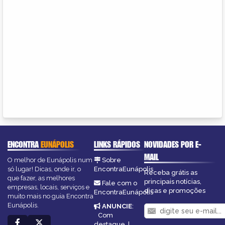
ENCONTRA
EUNÁPOLIS
LINKS RÁPIDOS
NOVIDADES POR E-
MAIL
O melhor de Eunápolis num
Sobre
só lugar! Dicas, onde ir, o
EncontraEunápolis
Receba grátis as
que fazer, as melhores
principais notícias,
Fale com o
empresas, locais, serviços e
dicas e promoções
EncontraEunápolis
muito mais no guia Encontra
Eunápolis.
ANUNCIE
:
Com
destaque
|