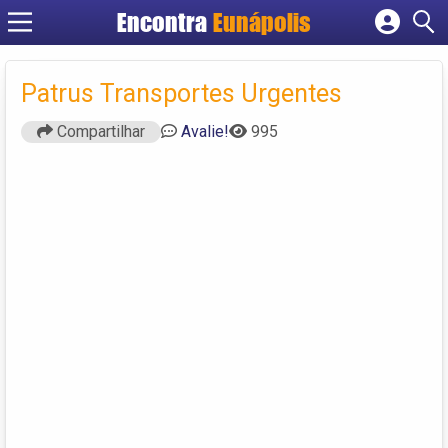
Encontra
Eunápolis
Cadastrar empresa
Fazer login
Patrus Transportes Urgentes
Criar conta
Compartilhar
Avalie!
995