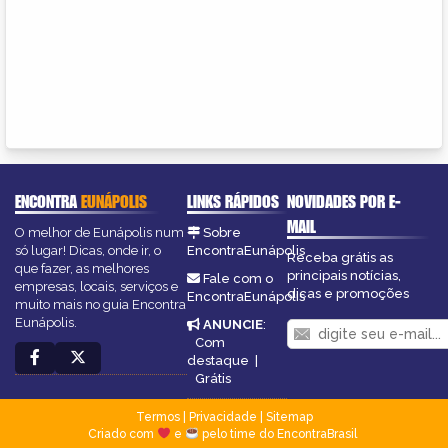
ENCONTRA
EUNÁPOLIS
LINKS RÁPIDOS
NOVIDADES POR E-
MAIL
O melhor de Eunápolis num
Sobre
só lugar! Dicas, onde ir, o
EncontraEunápolis
Receba grátis as
que fazer, as melhores
principais notícias,
Fale com o
empresas, locais, serviços e
dicas e promoções
EncontraEunápolis
muito mais no guia Encontra
Eunápolis.
ANUNCIE
:
Com
destaque
|
Grátis
Termos
|
Privacidade
|
Sitemap
Criado com
e
pelo time do EncontraBrasil