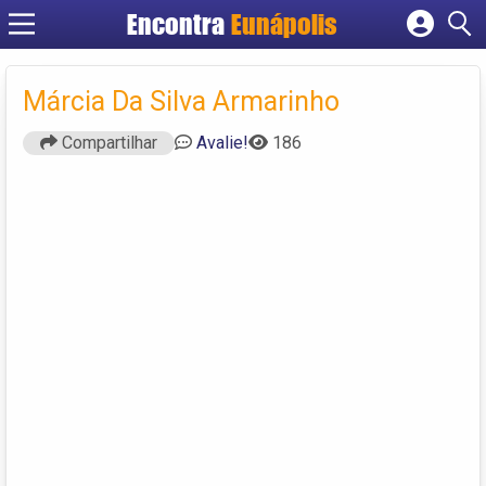
Encontra
Eunápolis
Cadastrar empresa
Fazer login
Márcia Da Silva Armarinho
Criar conta
Compartilhar
Avalie!
186