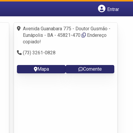
Entrar
Cadastrar empresa
Fazer login
Avenida Guanabara 775 - Doutor Gusmão -
Criar conta
Eunápolis - BA - 45821-470
Endereço
copiado!
(73) 3261-0828
Mapa
Comente