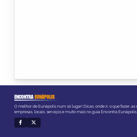
ENCONTRA
EUNÁPOLIS
O melhor de Eunápolis num só lugar! Dicas, onde ir, o que fazer, a
empresas, locais, serviços e muito mais no guia Encontra Eunápolis