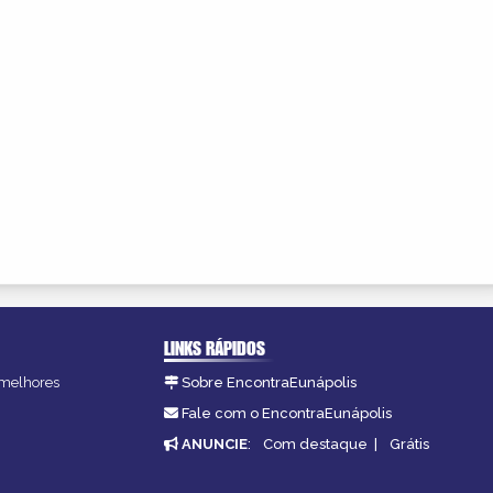
LINKS RÁPIDOS
s melhores
Sobre EncontraEunápolis
.
Fale com o EncontraEunápolis
ANUNCIE
:
Com destaque
|
Grátis