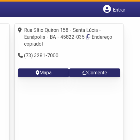
Entrar
Cadastrar empresa
Fazer login
Rua Sítio Quiron 158 - Santa Lúcia -
Criar conta
Eunápolis - BA - 45822-035
Endereço
copiado!
(73) 3281-7000
Mapa
Comente