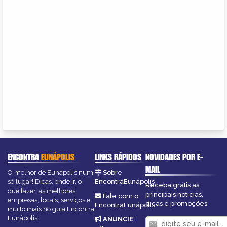
ENCONTRA
EUNÁPOLIS
LINKS RÁPIDOS
NOVIDADES POR E-
MAIL
O melhor de Eunápolis num
Sobre
só lugar! Dicas, onde ir, o
EncontraEunápolis
Receba grátis as
que fazer, as melhores
principais notícias,
Fale com o
empresas, locais, serviços e
dicas e promoções
EncontraEunápolis
muito mais no guia Encontra
Eunápolis.
ANUNCIE
: