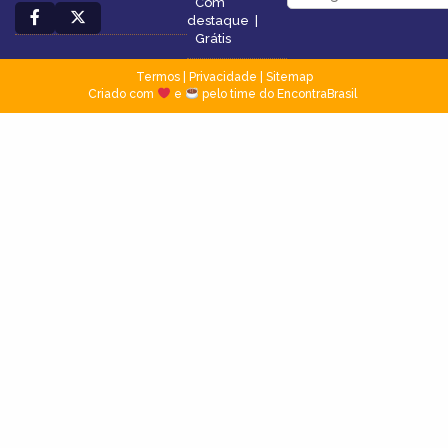
Com
destaque
|
Grátis
Termos
|
Privacidade
|
Sitemap
Criado com
e
pelo time do EncontraBrasil