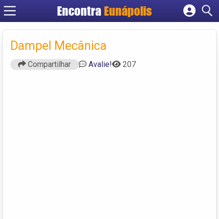
Encontra
Eunápolis
Cadastrar empresa
Fazer login
Dampel Mecânica
Criar conta
Compartilhar
Avalie!
207