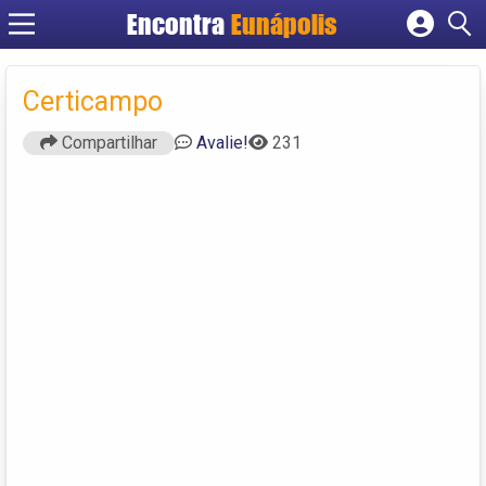
Encontra
Eunápolis
Cadastrar empresa
Fazer login
Certicampo
Criar conta
Compartilhar
Avalie!
231