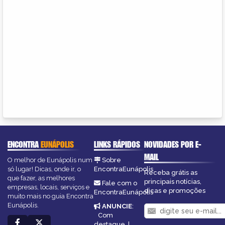
ENCONTRA
EUNÁPOLIS
LINKS RÁPIDOS
NOVIDADES POR E-
MAIL
O melhor de Eunápolis num
Sobre
só lugar! Dicas, onde ir, o
EncontraEunápolis
Receba grátis as
que fazer, as melhores
principais notícias,
Fale com o
empresas, locais, serviços e
dicas e promoções
EncontraEunápolis
muito mais no guia Encontra
Eunápolis.
ANUNCIE
:
Com
destaque
|