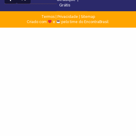
Grátis
Termos
|
Privacidade
|
Sitemap
Criado com
e
pelo time do EncontraBrasil