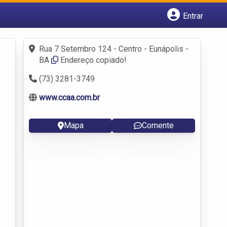
Entrar
Cadastrar empresa
Fazer login
Rua 7 Setembro 124 - Centro - Eunápolis -
Criar conta
BA
Endereço copiado!
(73) 3281-3749
www.ccaa.com.br
Mapa
Comente