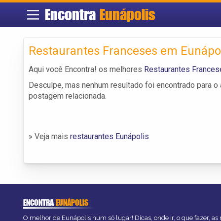
Encontra
Eunápolis
Restaurantes Franceses em Eunápo
Aqui você Encontra! os melhores
Restaurantes Frances
Desculpe, mas nenhum resultado foi encontrado para o a
postagem relacionada.
» Veja mais
restaurantes Eunápolis
ENCONTRA
EUNÁPOLIS
O melhor de Eunápolis num só lugar! Dicas, onde ir, o que fazer, a