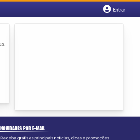
Entrar
Cadastrar empresa
Fazer login
Criar conta
as.
NOVIDADES POR E-MAIL
Receba grátis as principais notícias, dicas e promoções