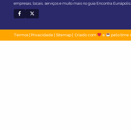
empresas, locais, serviços e muito mais no guia Encontra Eunápolis
Termos
|
Privacidade
|
Sitemap
Criado com
e
pelo time 