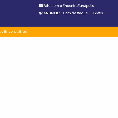
.
Fale com o EncontraEunápolis
ANUNCIE
:
Com destaque
|
Grátis
do EncontraBrasil