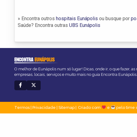
» Encontra outros
hospitais Eunápolis
ou busque por
po
Saúde? Encontra outras
UBS Eunápolis
ENCONTRA
EUNÁPOLIS
O melhor de Eunápolis num só lugar! Dicas, onde ir, o que fazer, a
empresas, locais, serviços e muito mais no guia Encontra Eunápolis
Termos
|
Privacidade
|
Sitemap
Criado com
e
pelo time 