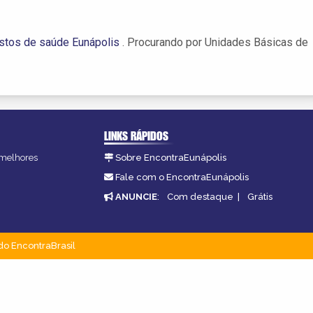
stos de saúde Eunápolis
. Procurando por Unidades Básicas de
LINKS RÁPIDOS
s melhores
Sobre EncontraEunápolis
.
Fale com o EncontraEunápolis
ANUNCIE
:
Com destaque
|
Grátis
do EncontraBrasil