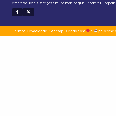
empresas, locais, serviços e muito mais no guia Encontra Eunápolis
Termos
|
Privacidade
|
Sitemap
Criado com
e
pelo time 