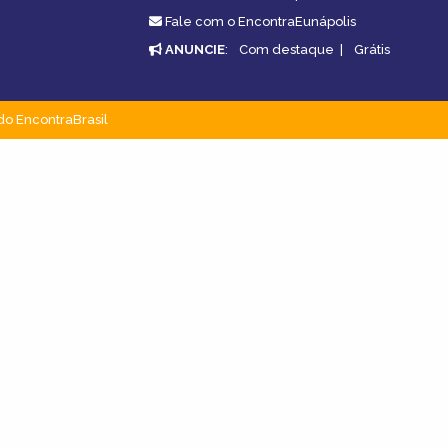
.
Fale com o EncontraEunápolis
ANUNCIE
:
Com destaque
|
Grátis
do EncontraBrasil