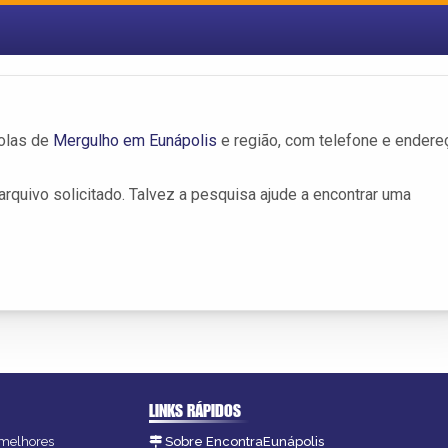
colas de
Mergulho em Eunápolis
e região, com telefone e endere
rquivo solicitado. Talvez a pesquisa ajude a encontrar uma
LINKS RÁPIDOS
s melhores
Sobre EncontraEunápolis