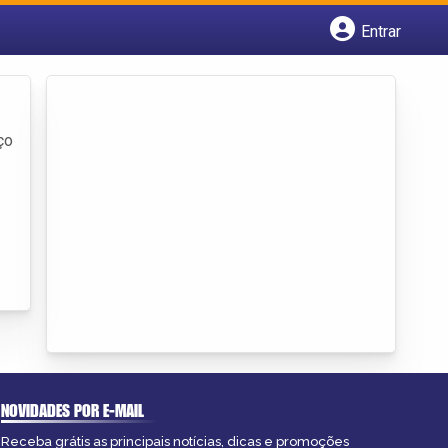
Entrar
Cadastrar empresa
Fazer login
Criar conta
ço
NOVIDADES POR E-MAIL
Receba grátis as principais notícias, dicas e promoções