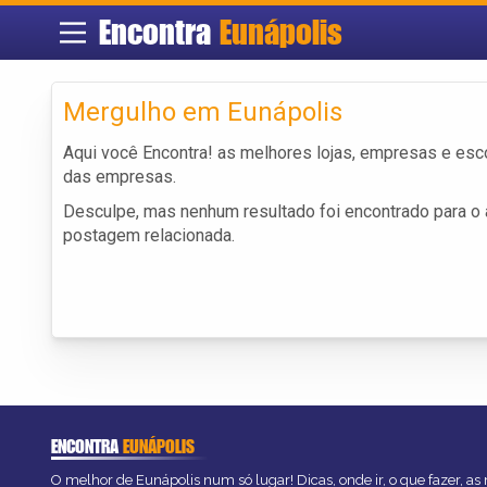
Encontra
Eunápolis
Mergulho em Eunápolis
Aqui você Encontra! as melhores lojas, empresas e es
das empresas.
Desculpe, mas nenhum resultado foi encontrado para o a
postagem relacionada.
ENCONTRA
EUNÁPOLIS
O melhor de Eunápolis num só lugar! Dicas, onde ir, o que fazer, a