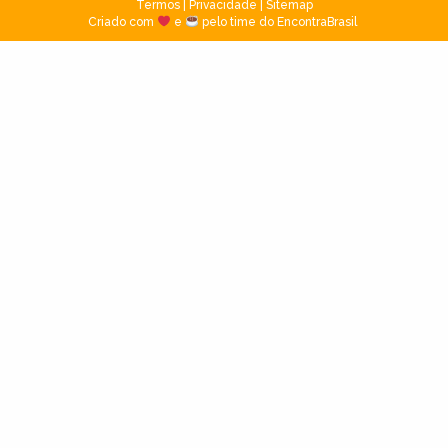
Termos
|
Privacidade
|
Sitemap
Criado com
e
pelo time do EncontraBrasil