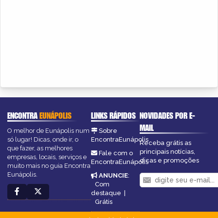
ENCONTRA
EUNÁPOLIS
LINKS RÁPIDOS
NOVIDADES POR E-
MAIL
O melhor de Eunápolis num
Sobre
só lugar! Dicas, onde ir, o
EncontraEunápolis
Receba grátis as
que fazer, as melhores
principais notícias,
Fale com o
empresas, locais, serviços e
dicas e promoções
EncontraEunápolis
muito mais no guia Encontra
Eunápolis.
ANUNCIE
:
Com
destaque
|
Grátis