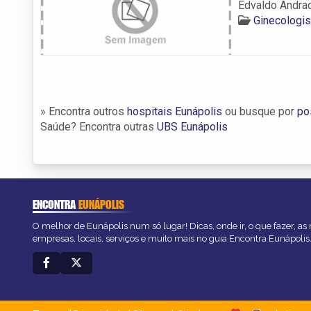
Edvaldo Andrad
Ginecologis
» Encontra outros
hospitais Eunápolis
ou busque por
po
Saúde? Encontra outras
UBS Eunápolis
ENCONTRA
EUNÁPOLIS
O melhor de Eunápolis num só lugar! Dicas, onde ir, o que fazer, a
empresas, locais, serviços e muito mais no guia Encontra Eunápolis