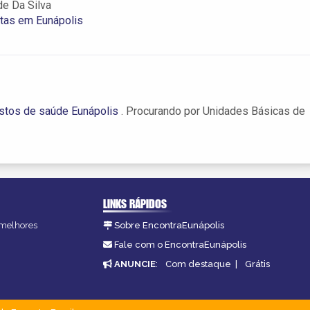
e Da Silva
tas em Eunápolis
stos de saúde Eunápolis
. Procurando por Unidades Básicas de
LINKS RÁPIDOS
s melhores
Sobre EncontraEunápolis
.
Fale com o EncontraEunápolis
ANUNCIE
:
Com destaque
|
Grátis