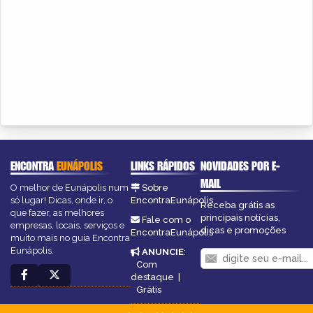
ENCONTRA
EUNÁPOLIS
LINKS RÁPIDOS
NOVIDADES POR E-
MAIL
O melhor de Eunápolis num
Sobre
só lugar! Dicas, onde ir, o
EncontraEunápolis
Receba grátis as
que fazer, as melhores
principais notícias,
Fale com o
empresas, locais, serviços e
dicas e promoções
EncontraEunápolis
muito mais no guia Encontra
Eunápolis.
ANUNCIE
:
Com
destaque
|
Grátis