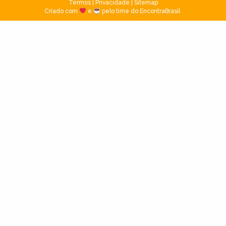
Termos
|
Privacidade
|
Sitemap
Criado com
e
pelo time do EncontraBrasil