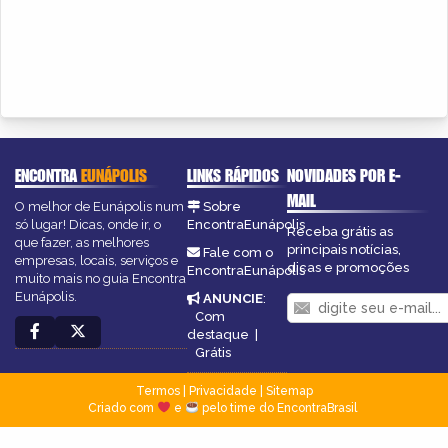
ENCONTRA
EUNÁPOLIS
LINKS RÁPIDOS
NOVIDADES POR E-
MAIL
O melhor de Eunápolis num
Sobre
só lugar! Dicas, onde ir, o
EncontraEunápolis
Receba grátis as
que fazer, as melhores
principais notícias,
Fale com o
empresas, locais, serviços e
dicas e promoções
EncontraEunápolis
muito mais no guia Encontra
Eunápolis.
ANUNCIE
:
Com
destaque
|
Grátis
Termos
|
Privacidade
|
Sitemap
Criado com
e
pelo time do EncontraBrasil