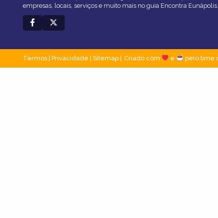
empresas, locais, serviços e muito mais no guia Encontra Eunápolis
Termos
|
Privacidade
|
Sitemap
Criado com
e
pelo time 