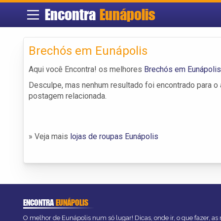
Encontra
Eunápolis
Brechós em Eunápolis
Aqui você Encontra! os melhores
Brechós em Eunápolis
Desculpe, mas nenhum resultado foi encontrado para o a
postagem relacionada.
» Veja mais
lojas de roupas Eunápolis
ENCONTRA
EUNÁPOLIS
O melhor de Eunápolis num só lugar! Dicas, onde ir, o que fazer, a