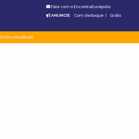
.
Fale com o EncontraEunápolis
ANUNCIE
:
Com destaque
|
Grátis
do EncontraBrasil