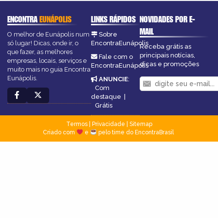
ENCONTRA
EUNÁPOLIS
LINKS RÁPIDOS
NOVIDADES POR E-
MAIL
O melhor de Eunápolis num
Sobre
só lugar! Dicas, onde ir, o
EncontraEunápolis
Receba grátis as
que fazer, as melhores
principais notícias,
Fale com o
empresas, locais, serviços e
dicas e promoções
EncontraEunápolis
muito mais no guia Encontra
Eunápolis.
ANUNCIE
:
Com
destaque
|
Grátis
Termos
|
Privacidade
|
Sitemap
Criado com
e
pelo time do EncontraBrasil