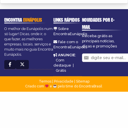
ENCONTRA
EUNÁPOLIS
LINKS RÁPIDOS
NOVIDADES POR E-
MAIL
O melhor de Eunápolis num
Sobre
só lugar! Dicas, onde ir, o
EncontraEunápolis
Receba grátis as
que fazer, as melhores
principais notícias,
Fale com o
empresas, locais, serviços e
dicas e promoções
EncontraEunápolis
muito mais no guia Encontra
Eunápolis.
ANUNCIE
:
Com
destaque
|
Grátis
Termos
|
Privacidade
|
Sitemap
Criado com
e
pelo time do EncontraBrasil