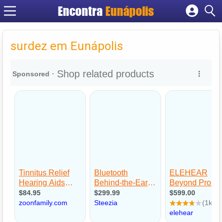
Encontra
Eunápolis
Cadastrar empresa
Fazer login
surdez em Eunápolis
Criar conta