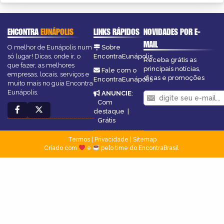
ENCONTRA
EUNÁPOLIS
LINKS RÁPIDOS
NOVIDADES POR E-
MAIL
O melhor de Eunápolis num
Sobre
só lugar! Dicas, onde ir, o
EncontraEunápolis
Receba grátis as
que fazer, as melhores
principais notícias,
Fale com o
empresas, locais, serviços e
dicas e promoções
EncontraEunápolis
muito mais no guia Encontra
Eunápolis.
ANUNCIE
:
Com
destaque
|
Grátis
Termos
|
Privacidade
|
Sitemap
Criado com
e
pelo time do EncontraBrasil