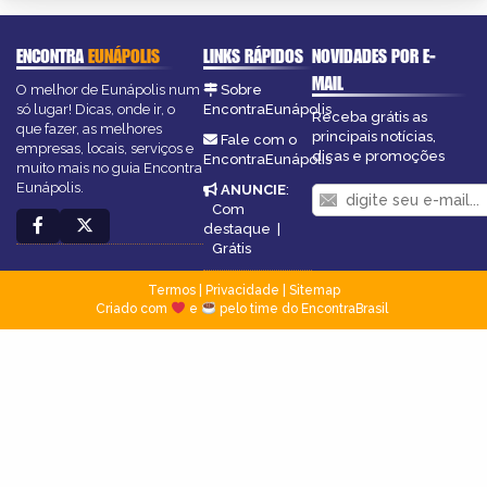
ENCONTRA
EUNÁPOLIS
LINKS RÁPIDOS
NOVIDADES POR E-
MAIL
O melhor de Eunápolis num
Sobre
só lugar! Dicas, onde ir, o
EncontraEunápolis
Receba grátis as
que fazer, as melhores
principais notícias,
Fale com o
empresas, locais, serviços e
dicas e promoções
EncontraEunápolis
muito mais no guia Encontra
Eunápolis.
ANUNCIE
:
Com
destaque
|
Grátis
Termos
|
Privacidade
|
Sitemap
Criado com
e
pelo time do EncontraBrasil