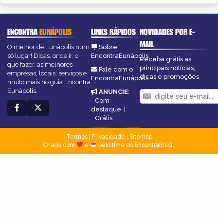
ENCONTRA
EUNÁPOLIS
LINKS RÁPIDOS
NOVIDADES POR E-
MAIL
O melhor de Eunápolis num
Sobre
só lugar! Dicas, onde ir, o
EncontraEunápolis
Receba grátis as
que fazer, as melhores
principais notícias,
Fale com o
empresas, locais, serviços e
dicas e promoções
EncontraEunápolis
muito mais no guia Encontra
Eunápolis.
ANUNCIE
:
Com
destaque
|
Grátis
Termos
|
Privacidade
|
Sitemap
Criado com
e
pelo time do EncontraBrasil