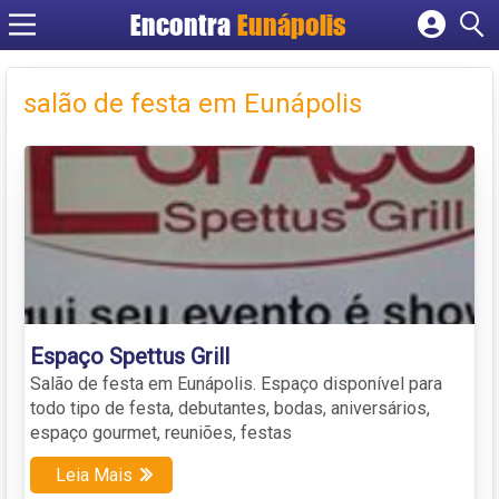
Encontra
Eunápolis
Cadastrar empresa
Fazer login
salão de festa em Eunápolis
Criar conta
Espaço Spettus Grill
Salão de festa em Eunápolis. Espaço disponível para
todo tipo de festa, debutantes, bodas, aniversários,
espaço gourmet, reuniões, festas
Leia Mais