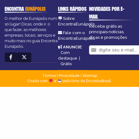
ENCONTRA
EUNÁPOLIS
LINKS RÁPIDOS
NOVIDADES POR E-
MAIL
O melhor de Eunápolis num
Sobre
só lugar! Dicas, onde ir, o
EncontraEunápolis
Receba grátis as
que fazer, as melhores
principais notícias,
Fale com o
empresas, locais, serviços e
dicas e promoções
EncontraEunápolis
muito mais no guia Encontra
Eunápolis.
ANUNCIE
:
Com
destaque
|
Grátis
Termos
|
Privacidade
|
Sitemap
Criado com
e
pelo time do EncontraBrasil