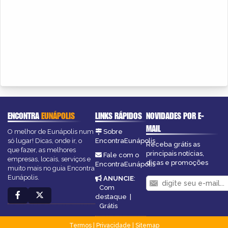
ENCONTRA
EUNÁPOLIS
LINKS RÁPIDOS
NOVIDADES POR E-
MAIL
O melhor de Eunápolis num
Sobre
só lugar! Dicas, onde ir, o
EncontraEunápolis
Receba grátis as
que fazer, as melhores
principais notícias,
Fale com o
empresas, locais, serviços e
dicas e promoções
EncontraEunápolis
muito mais no guia Encontra
Eunápolis.
ANUNCIE
:
Com
destaque
|
Grátis
Termos
|
Privacidade
|
Sitemap