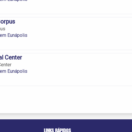
orpus
pus
em Eunápolis
al Center
Center
em Eunápolis
LINKS RÁPIDOS