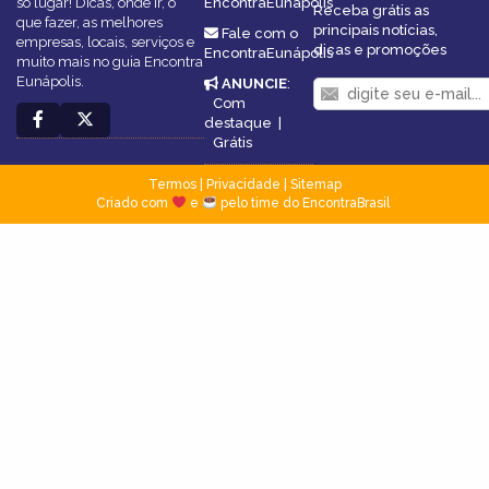
só lugar! Dicas, onde ir, o
EncontraEunápolis
Receba grátis as
que fazer, as melhores
principais notícias,
Fale com o
empresas, locais, serviços e
dicas e promoções
EncontraEunápolis
muito mais no guia Encontra
Eunápolis.
ANUNCIE
:
Com
destaque
|
Grátis
Termos
|
Privacidade
|
Sitemap
Criado com
e
pelo time do EncontraBrasil