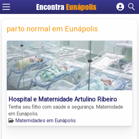
Encontra
Eunápolis
Cadastrar empresa
Fazer login
parto normal em Eunápolis
Criar conta
Hospital e Maternidade Artulino Ribeiro
Tenha seu filho com saúde e segurança. Maternidade
em Eunápolis.
Maternidades em Eunápolis