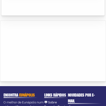
ENCONTRA
EUNÁPOLIS
LINKS RÁPIDOS
NOVIDADES POR E-
MAIL
O melhor de Eunápolis num
Sobre