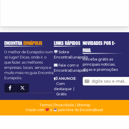
ENCONTRA
EUNÁPOLIS
LINKS RÁPIDOS
NOVIDADES POR E-
MAIL
O melhor de Eunápolis num
Sobre
só lugar! Dicas, onde ir, o
EncontraEunápolis
Receba grátis as
que fazer, as melhores
principais notícias,
Fale com o
empresas, locais, serviços e
dicas e promoções
EncontraEunápolis
muito mais no guia Encontra
Eunápolis.
ANUNCIE
:
Com
destaque
|
Grátis
Termos
|
Privacidade
|
Sitemap
Criado com
e
pelo time do EncontraBrasil