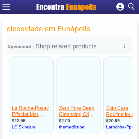
Encontra
Eunápolis
Cadastrar empresa
Fazer login
oleosidade em Eunápolis
Criar conta