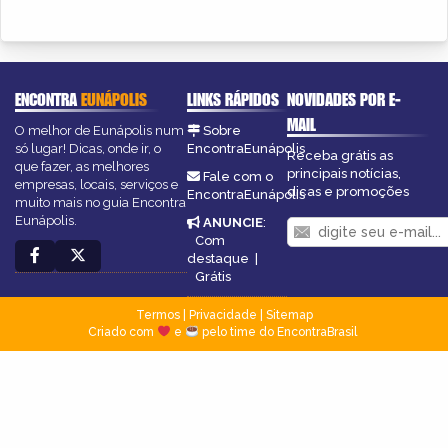
ENCONTRA
EUNÁPOLIS
LINKS RÁPIDOS
NOVIDADES POR E-
MAIL
O melhor de Eunápolis num
Sobre
só lugar! Dicas, onde ir, o
EncontraEunápolis
Receba grátis as
que fazer, as melhores
principais notícias,
Fale com o
empresas, locais, serviços e
dicas e promoções
EncontraEunápolis
muito mais no guia Encontra
Eunápolis.
ANUNCIE
:
Com
destaque
|
Grátis
Termos
|
Privacidade
|
Sitemap
Criado com
e
pelo time do EncontraBrasil