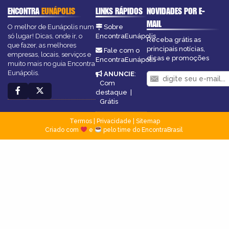
ENCONTRA
EUNÁPOLIS
LINKS RÁPIDOS
NOVIDADES POR E-
MAIL
O melhor de Eunápolis num
Sobre
só lugar! Dicas, onde ir, o
EncontraEunápolis
Receba grátis as
que fazer, as melhores
principais notícias,
Fale com o
empresas, locais, serviços e
dicas e promoções
EncontraEunápolis
muito mais no guia Encontra
Eunápolis.
ANUNCIE
:
Com
destaque
|
Grátis
Termos
|
Privacidade
|
Sitemap
Criado com
e
pelo time do EncontraBrasil