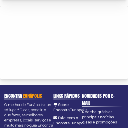
ENCONTRA
EUNÁPOLIS
LINKS RÁPIDOS
NOVIDADES POR E-
MAIL
O melhor de Eunápolis num
Sobre
só lugar! Dicas, onde ir, o
EncontraEunápolis
Receba grátis as
que fazer, as melhores
principais notícias,
Fale com o
empresas, locais, serviços e
dicas e promoções
EncontraEunápolis
muito mais no guia Encontra