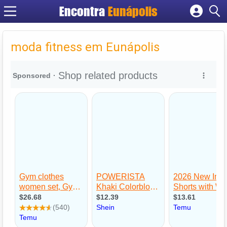
Encontra
Eunápolis
Cadastrar empresa
Fazer login
moda fitness em Eunápolis
Criar conta