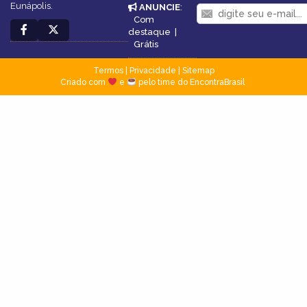
Eunápolis.
ANUNCIE
:
Com
destaque
|
Grátis
Termos
|
Privacidade
|
Sitemap
Criado com
e
pelo time do EncontraBrasil