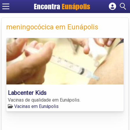
Encontra
Eunápolis
Cadastrar empresa
Fazer login
meningocócica em Eunápolis
Criar conta
Labcenter Kids
Vacinas de qualidade em Eunápolis.
Vacinas em Eunápolis