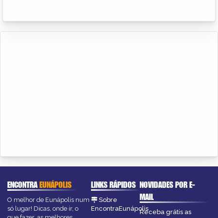
ENCONTRA
EUNÁPOLIS
LINKS RÁPIDOS
NOVIDADES POR E-
MAIL
O melhor de Eunápolis num
Sobre
só lugar! Dicas, onde ir, o
EncontraEunápolis
Receba grátis as
que fazer, as melhores