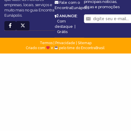
principais notícias,
Fale com o
empresas, locais, serviços e
dicas e promoções
EncontraEunápolis
muito mais no guia Encontra
Eunápolis.
ANUNCIE
:
Com
destaque
|
Grátis
Termos
|
Privacidade
|
Sitemap
Criado com
e
pelo time do EncontraBrasil